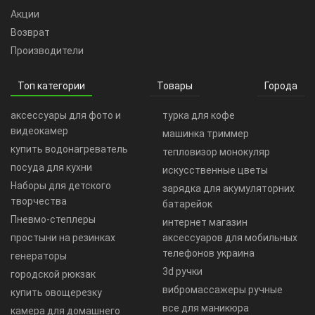
Акции
Возврат
Производители
Топ категории
Товары
Города
аксессуары для фото и
турка для кофе
видеокамер
машинка триммер
купить водонагреватель
тепловизор монокуляр
посуда для кухни
искусственные цветы
Наборы для детского
зарядка для акумуляторних
творчества
батарейок
Пневмо-степлеры
интернет магазин
простыни на резинках
аксессуаров для мобильных
телефонов украина
генераторы
3d ручки
городской рюкзак
вибромассажеры ручные
купить овощерезку
все для маникюра
камера для домашнего