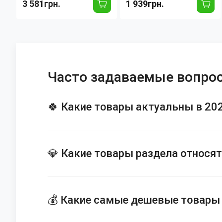
3 581грн.
1 939грн.
450A 220V, инвертор
220В, 20–300А,
IGBT, с дисплеем,
компактный аппарат
профессиональный
для ручной дуговой
сварочный инвертор
сварки, комплект
Часто задаваемые вопрос
🍀 Какие товары актуальны в 202
💎 Какие товары раздела относят
💰 Какие самые дешевые товары 