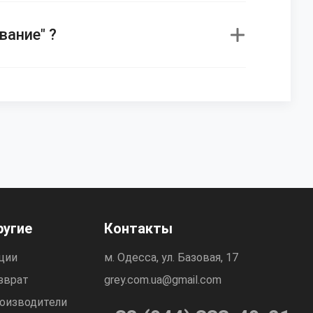
вание" ?
ругие
Контакты
ции
м. Одесса, ул. Базовая, 17
зврат
grey.com.ua@gmail.com
оизводители