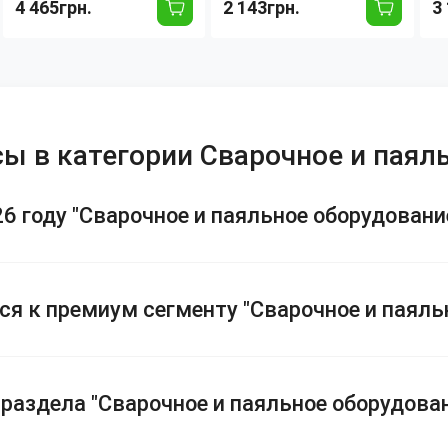
4 465грн.
2 143грн.
3
250 3в1 (MIG/MAG /
сварки ППР труб 20–
K
MMA / TIG Lift) 250А,
63 мм, регулировка
12
220В, цифровой
температуры 0–300°C,
д
дисплей, катушка
в кейсе
га
проволоки
ы в категории Сварочное и паял
6 году "Сварочное и паяльное оборудовани
ся к премиум сегменту "Сварочное и паяль
раздела "Сварочное и паяльное оборудова