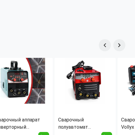
варочный аппарат
Сварочный
Сваро
нверторный
полуавтомат
Volly
олуавтомат
инверторный Vollyx
20–35