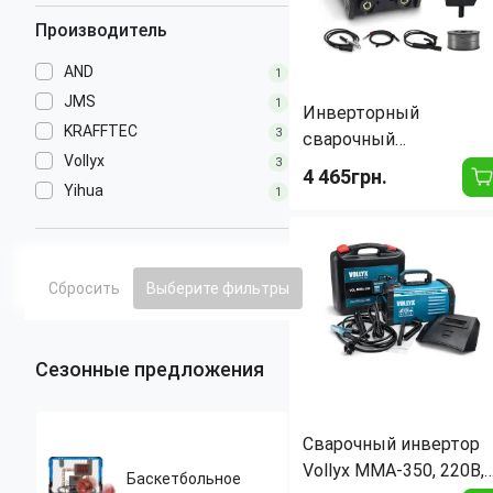
Производитель
AND
1
JMS
1
Инверторный
KRAFFTEC
3
сварочный
Vollyx
полуавтомат JMS MIG
3
4 465грн.
250 3в1 (MIG/MAG /
Yihua
1
MMA / TIG Lift) 250А,
Длина:
350 мм
220В, цифровой
Ширина:
160 мм
Вес:
5 кг
дисплей, катушка
Высота:
250 мм
Сбросить
Выберите фильтры
проволоки
Степень защиты IP:
21
Сезонные предложения
Сварочный инвертор
Vollyx MMA-350, 220В,
​​​​​​​Баскетбольное