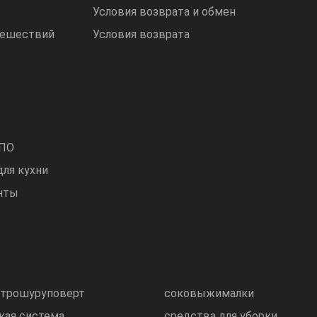
Условия возврата и обмен
тешествий
Условия возврата
 ПО
для кухни
нты
ктрошуруповерт
соковыжималки
кая система
средства для уборки