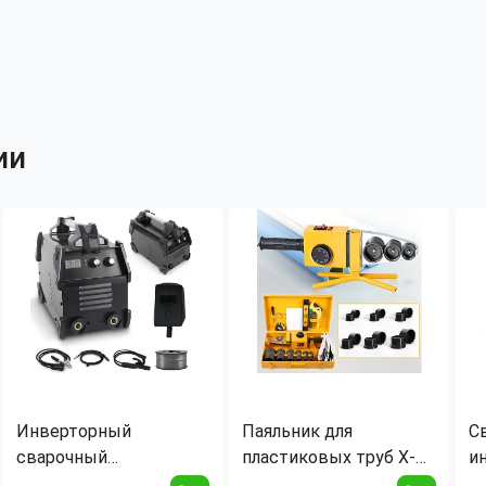
ии
Инверторный
Паяльник для
С
сварочный
пластиковых труб X-
и
полуавтомат JMS MIG-
476 2660Вт, набор для
п