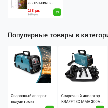
светильник на
солнечной батарее
258грн.
"Лейка" RGB (80 см),
368грн.
декоративный
металлический
фонарь-водопад
Популярные товары в категор
для сада, бронза
Сварочный аппарат
Сварочный инвертор
полуавтомат
KRAFFTEC MMA 300А /
KRAFFTEC MIG 120–
120А, IGBT, дисплей,