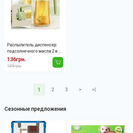
Материал:
Oxford 600D
Материал:
Oxford 600D
Страна производитель:
Китай
Страна производитель:
Китай
Распылитель диспенсер
подсолнечного масла 2 в 1,
спрей для уксуса, вина,
136грн.
соевого соуса AND546,
189грн.
стекло, 470 мл
Тип:
Спрей
Ширина:
105 мм
Материал:
Стекло
1
2
3
>
>|
Объем:
470 л
Форма:
Фигурная
Сезонные предложения