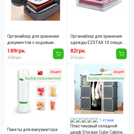
продуктов
Высота:
230 мм
Органайзер для хранения
Органайзер для хранения
документов с кодовым
одежды EZSTAX 10 секций,
замком
пластик
189грн.
82грн.
428грн.
316грн.
Назначение:
Универсальное
Назначение:
Для одежды
Акция
Акция
Количество отделений:
11-15
Длина:
35 см
Ширина:
30 см
Выбор пользователя
Выбор пользователя
Материал:
Полиэстер
Количество отделений:
6-10
1 отзыв
Пластиковый складной
Пакеты для вакууматора
шкаф Storage Cube Cabinet