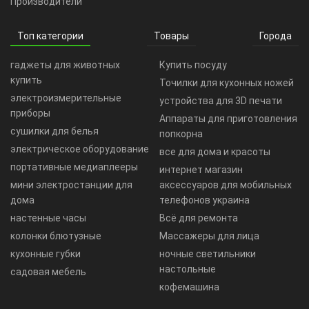
Производители
Топ категории
Товары
Города
гаджеты для животных
Купить посуду
купить
Точилки для кухонных ножей
электроизмерительные
устройства для 3D печати
приборы
Аппараты для приготовления
сушилки для белья
попкорна
электрическое оборудование
все для дома и красоты
портативные медиаплееры
интернет магазин
мини электростанции для
аксессуаров для мобильных
дома
телефонов украина
настенные часы
Всё для ремонта
колонки блютузные
Массажеры для лица
кухонные губки
ночные светильники
настольные
садовая мебель
кофемашина