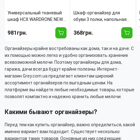
Универсальный тканевый
Шкаф-органайзер для
шкаф HCX WARDRONE NEW
обуви 3 полки, напольная
CL-128, складной
полка для хранения обуви,
981грн.
368грн.
текстильный гардероб с
закрытый стеллаж,
полками и штангой, металл,
77×56×26 см
170х130 см, серый
Органайзеры крайне востребованы как дома, так и на даче. С
их помощью можно легко и удобно организовать хранение
всевозможной мелочи. Поэтому органайзеры для дома,
гаража, дачи всегда будут крайне полезны. Интернет-
магазин Grey.com.ua предлагает клиентам широкий
ассортимент органайзеров по выгодным ценам. На
платформе вы найдете любые необходимые товары, которые
позволят компактно и надежно хранить любые мелочи.
Какими бывают органайзеры?
Перед тем как купить органайзер, важно определиться, какой
именно вариант вам подходит. Существует несколько
вариантов таких товаров. Основные из них следующие: