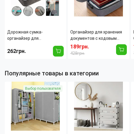
Дорожная сумка-
Органайзер для хранения
органайзер для
документов с кодовым
канцелярских
замком
189грн.
262грн.
принадлежностей и
428грн.
аксессуаров, Travel Digital
Pouch для косметики
Популярные товары в категории
Выбор пользователя