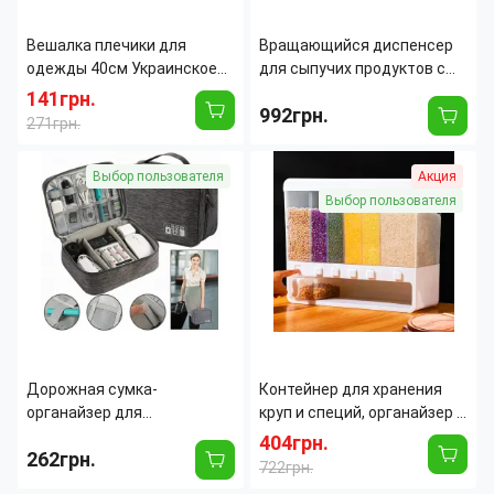
Вешалка плечики для
Вращающийся диспенсер
одежды 40см Украинское
для сыпучих продуктов с
производство, тремпеля
удобным дозатором на 6
141грн.
992грн.
для одежды 40 см пластик
отделений, зеленый
271грн.
Назначение:
Многофункциональный
Тип:
Диспенсер
Выбор пользователя
Акция
Ширина:
400 мм
Длина:
270 мм
Материал:
Пластик
Ширина:
270 мм
Выбор пользователя
Прищепки:
Нет
Материал:
Пластик
Вращающийся крючок:
Да
Объем:
6000 л
Дорожная сумка-
Контейнер для хранения
органайзер для
круп и специй, органайзер с
канцелярских
дозатором 6 секций
404грн.
262грн.
принадлежностей и
722грн.
аксессуаров, Travel Digital