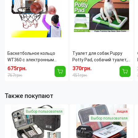
​​​​​​​Баскетбольное кольцо
Туалет для собак Puppy
WT360 с электронным
Potty Pad, собачий туалет,
табло, светом и звуком,
лоток для собак, туалет
675грн.
370грн.
щит 39×28 см, мяч Ø25 см
для щенков домашний
767грн.
451грн.
туалет для собак
Также покупают
Выбор пользователя
Акция
Выбор пользователя