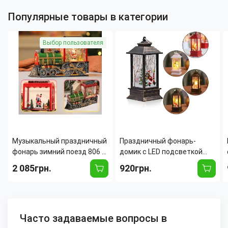
Популярные товары в категории
Выбор пользователя
Музыкальный праздничный
Праздничный фонарь-
фонарь зимний поезд 806 с
домик с LED подсветкой
подсветкой и эффектом
802, зимний декор, ночник,
2 085грн.
920грн.
снегопада, фигурками
игрушка на ёлку, батарейки
внутри, USB + батарейки
в комплекте, 13 см, 4 вида
Часто задаваемые вопросы в