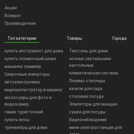
Акции
Возврат
Производители
Топ категории
Товары
Города
купить инструмент для дома
Текстиль для дома
купить поливочный шланг
ночные светильники
настольные
машинка триммер
климатическая система
Сварочные инверторы
Пневмо-степлеры
автоэлектроника
качели для сада
видеорегистратор в машину
столовая посуда
аксессуары для фото и
видеокамер
Эпиляторы для женщин
гамак туристичний
сушка для посуды
купить весы
Видеонаблюдение
тренажёры для дома
мини электростанции для