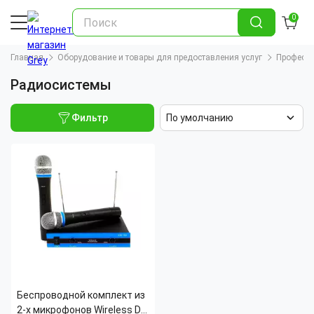
0
Главная
Оборудование и товары для предоставления услуг
Професси
Радиосистемы
Фильтр
По умолчанию
Беспроводной комплект из
2-х микрофонов Wireless DM