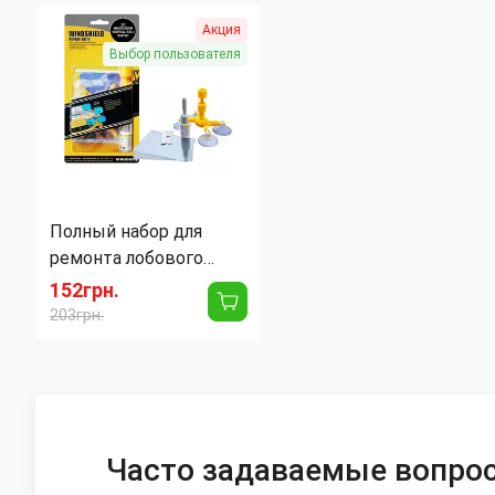
Акция
Выбор пользователя
Полный набор для
ремонта лобового
стекла Sunroz
152грн.
Windshield Repair Kit
203грн.
Часто задаваемые вопрос