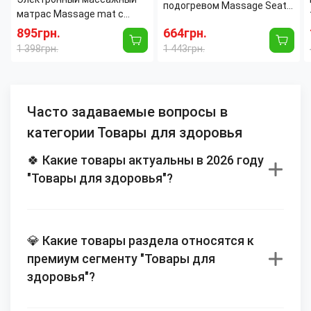
подогревом Massage Seat
матрас Massage mat с
Topper для дома и
подогревом, 9 массажных
895грн.
664грн.
автомобиля
моторов, с пультом ДУ
1 398грн.
1 443грн.
Часто задаваемые вопросы в
категории Товары для здоровья
🍀 Какие товары актуальны в 2026 году
"Товары для здоровья"?
💎 Какие товары раздела относятся к
премиум сегменту "Товары для
здоровья"?