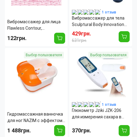
1 отзыв
Вибромассажер для тела
Вибромассажер для лица
Sculptural Body Innovation
Flawless Contour,
4в1 с инфракрасным
429грн.
массажный контурный
122грн.
прогревом, расслабление и
631грн.
кварцевый ролик для лица
уход за кожей
с 2 насадками
Тип:
Электрический
Количество насадок:
4
Выбор пользователя
Выбор пользователя
массажер
Количество режимов
3
Длина:
160 мм
работы:
Ширина:
55 мм
Количество режимов
6
Количество насадок:
2
интенсивности массажа:
Вес:
100 г
Максимальная
2500
скорость вращения:
об/мин
Страна производитель:
Китай
1 отзыв
Глюкометр Jziki JZK-206
Гидромассажная ванночка
для измерения сахара в
для ног NAZIM с эффектом
крови, высокая точность,
джакузи и ИК подогревом,
1 488грн.
быстрый тест 5 сек, на
370грн.
350 Вт, до 50 градусов
батарейке