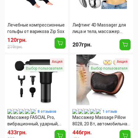
Лечебные компрессионные
Лифтинг 4D Massager для
гольфы от варикоза Zip Sox
лица и тела, массажер
ролик для тела AND LY587, 4
120грн.
207грн.
массажные головки,
219грн.
водонепроницаемый
Пол:
Женский
Длина:
15 см
Акция
Акция
Тип носка:
Закрытый
Ширина:
120 мм
Страна
Южная
Цвет корпуса:
Серебристый
Выбор пользователя
Выбор пользователя
производитель:
Корея
Вес:
0.267 кг
Высота:
90 мм
8 отзывов
1 отзыв
Массажер FASCIAL Pro,
Массажер Massage Рillow
вибрационный, ударный,
8028, 20 Вт, автомобильная
мышечный, 4 насадки, 2400
массажная подушку,
433грн.
446грн.
мА/ч
управление в одно касание