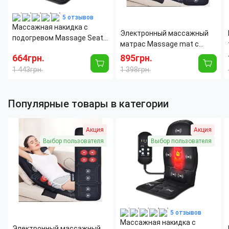
5 отзывов
Массажная накидка с
Электронный массажный
подогревом Massage Seat
матрас Massage mat с
Topper для дома и
подогревом, 9 массажных
664грн.
895грн.
автомобиля
моторов, с пультом ДУ
1 443грн.
1 398грн.
Популярные товары в категории
Акция
Акция
Выбор пользователя
Выбор пользователя
5 отзывов
Массажная накидка с
Электронный массажный