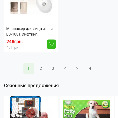
головок:
шт
интенсивности массажа:
Страна
Южная
Количество массажных
8
производитель:
Корея
головок:
шт
Массажер для лица и шеи
ES-1081, лифтинг
устройство для подтяжки
248грн.
кожи лица и шеи AND XL-858
451грн.
Тип:
Электрический
массажер
Длина:
120 мм
1
2
3
4
>
>|
Ширина:
89 мм
Вес:
140 г
Высота:
47 мм
Сезонные предложения