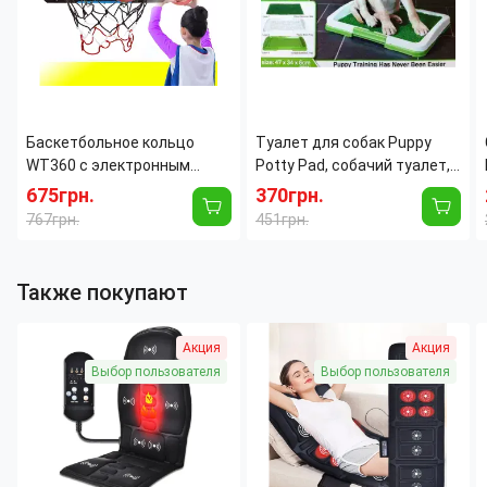
​​​​​​​Баскетбольное кольцо
Туалет для собак Puppy
WT360 с электронным
Potty Pad, собачий туалет,
табло, светом и звуком,
лоток для собак, туалет
675грн.
370грн.
щит 39×28 см, мяч Ø25 см
для щенков домашний
767грн.
451грн.
туалет для собак
Также покупают
Акция
Акция
Выбор пользователя
Выбор пользователя