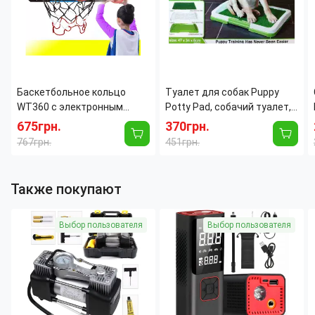
​​​​​​​Баскетбольное кольцо
Туалет для собак Puppy
WT360 с электронным
Potty Pad, собачий туалет,
табло, светом и звуком,
лоток для собак, туалет
675грн.
370грн.
щит 39×28 см, мяч Ø25 см
для щенков домашний
767грн.
451грн.
туалет для собак
Также покупают
Выбор пользователя
Выбор пользователя