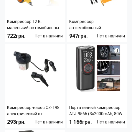
Компрессор 12 В,
Компрессор
маленький автомобильный
автомобильный
воздушный компрессор
двухпоршневой Air
722грн.
947грн.
Нет в наличии
Нет в наличии
AND 521-2413 S98-2409-Y
Compressor 12v 628-4x4
Тип:
Однопоршневый
Тип:
Двухпоршневой
Количество в упаковке:
1 шт
Производительность:
85 литр/
Производительность:
35 литр/
мин
мин
Максимальное
13.79
Максимальное
10
давление:
атм
давление:
атм
Страна производитель:
Китай
Компрессор-насос CZ-198
Портативный компрессор
электрический от
ATJ-9566 (3×2000mAh, 80W,
прикуривателя с 3
3–150 PSI) с цифровым
293грн.
1 166грн.
Нет в наличии
Нет в наличии
насадками, 12В, 60Вт
дисплеем, LED-фонариком,
Страна производитель:
Китай
Тип:
Однопоршневый