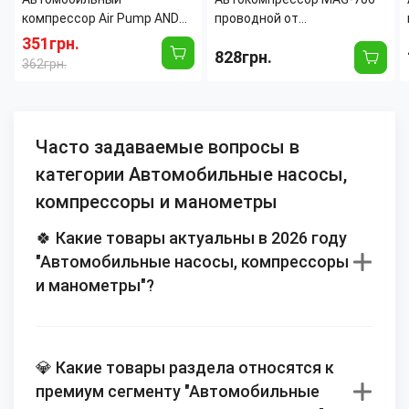
компрессор Air Pump AND
проводной от
XL-1025, 12В, 150 PSI, LED-
прикуривателя 12В, 120 Вт,
351грн.
828грн.
фонарь, манометр
150 PSI, 35 л/мин, с
362грн.
фонариком, цифровым
дисплеем и насадками
Часто задаваемые вопросы в
категории Автомобильные насосы,
компрессоры и манометры
🍀 Какие товары актуальны в 2026 году
"Автомобильные насосы, компрессоры
и манометры"?
💎 Какие товары раздела относятся к
премиум сегменту "Автомобильные