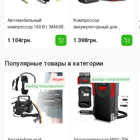
Автомобильный
Компрессор
компрессор 160 Вт, MA608,
аккумуляторный для
25 л/мин, 10 бар, от 12 В, с
Автомобилей и
1 104грн.
1 398грн.
манометром, кейсом и
велосипедов до 8 bar Car Air
ремкомплектом
Pump ATJ-6988
Популярные товары в категории
Акция
Выбор пользователя
Выбор пользователя
Автомобильный
Автокомпрессор MAG-706