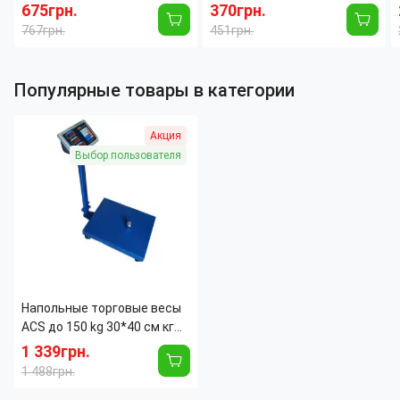
табло, светом и звуком,
лоток для собак, туалет
675грн.
370грн.
щит 39×28 см, мяч Ø25 см
для щенков домашний
767грн.
451грн.
туалет для собак
Популярные товары в категории
Акция
Выбор пользователя
Напольные торговые весы
ACS до 150 kg 30*40 cм кг
усиленные металлическая
1 339грн.
голова 6v
1 488грн.