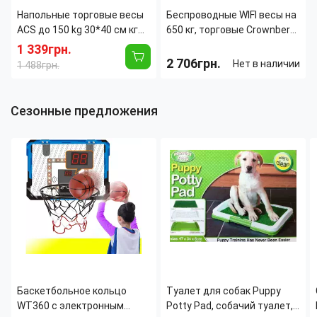
Напольные торговые весы
Беспроводные WIFI весы на
ACS до 150 kg 30*40 cм кг
650 кг, торговые Crownberg
усиленные металлическая
Pro CB-650, размер
1 339грн.
голова 6v
платформы 42х52 см
2 706грн.
Нет в наличии
1 488грн.
Длина:
300 мм
Длина:
520 мм
Ширина:
400 мм
Ширина:
420 мм
Сезонные предложения
Тип
Электронное
Тип
Электронное
управления:
управления:
Тип весов:
Торговые
Тип весов:
Торговые
Максимальная рабочая
40
Высота:
100 мм
температура:
град.
​​​​​​​Баскетбольное кольцо
Туалет для собак Puppy
WT360 с электронным
Potty Pad, собачий туалет,