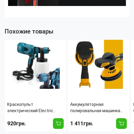
Похожие товары
Краскопульт
Аккумуляторная
электрический Electric
полировальная машинка
Paint Sprayer (400-650W),
24W с насадками для
920грн.
1 411грн.
бак 1100 мл, 6 сопел в
полировки авто, 2 АКБ,
комплекте,
зарядное устройство,