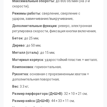
Максимальные обороты:
до 800 об/мин (на 3-й
скорости)
;
Режимы работы:
сверление,
сверление с
ударом,
завинчивание/выкручивание
;
Дополнительные функции:
реверс,
электронная
регулировка скорости,
фиксация кнопки включения
;
Бетон:
до 25 мм
;
Дерево:
до 50 мм
;
Металл (сталь):
до 15 мм
;
Материал корпуса:
ударостойкий пластик + металл
;
Компоновка:
горизонтальная
;
Рукоятка:
основная с прорезиненным хватом +
дополнительная поворотная
;
Вес:
3.3 кг
;
Размер перфоратора (Д×Ш×В):
32 × 10 × 21 см
;
Размер кейса (Д×Ш×В):
44 × 33 × 11 см
;