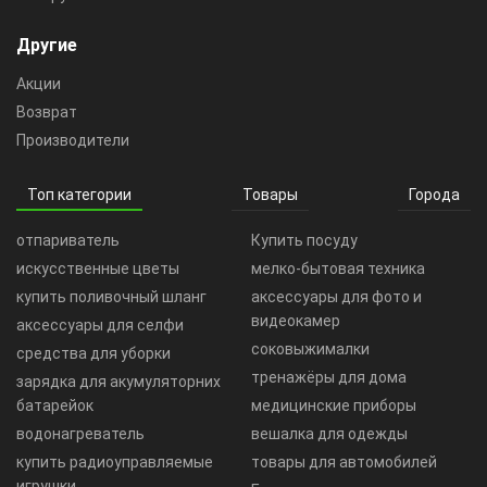
Другие
Акции
Возврат
Производители
Топ категории
Товары
Города
отпариватель
Купить посуду
искусственные цветы
мелко-бытовая техника
купить поливочный шланг
аксессуары для фото и
видеокамер
аксессуары для селфи
соковыжималки
средства для уборки
тренажёры для дома
зарядка для акумуляторних
батарейок
медицинские приборы
водонагреватель
вешалка для одежды
купить радиоуправляемые
товары для автомобилей
игрушки