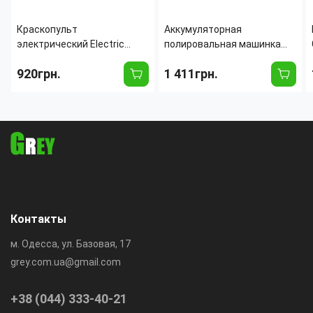
Краскопульт
Аккумуляторная
электрический Electric
полировальная машинка
Paint Sprayer (400-650W),
24W с насадками для
920грн.
1 411грн.
бак 1100 мл, 6 сопел в
полировки авто, 2 АКБ,
комплекте,
зарядное устройство,
профессиональный
набор полировочных
распылитель
дисков
Контакты
м. Одесса, ул. Базовая, 17
grey.com.ua@gmail.com
+38 (044) 333-40-21