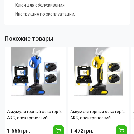
Ключ для обслуживания;
Инструкция по эксплуатации.
Похожие товары
Аккумуляторный секатор 2
Аккумуляторный секатор 2
АКБ, электрический
АКБ, электрический
садовый секатор до 30 мм,
садовый секатор до 30 мм,
1 565грн.
1 472грн.
лезвия SK5, кейс, зарядка
лезвия SK5, кейс, зарядка