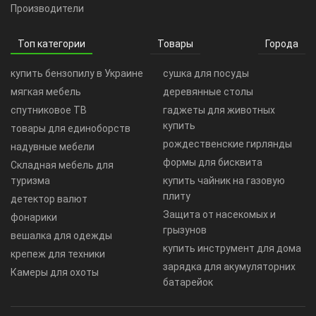
Производители
Топ категории
Товары
Города
купить бензопилу в Украине
сушка для посуды
мягкая мебель
деревянные столы
спутниковое ТВ
гаджеты для животных
купить
товары для единоборств
рождественские гирлянды
надувные мебели
формы для бисквита
Складная мебель для
туризма
купить чайник на газовую
плиту
детектор валют
Защита от насекомых и
фонарики
грызунов
вешалка для одежды
купить инструмент для дома
крепеж для техники
зарядка для акумуляторних
Камеры для охоты
батарейок