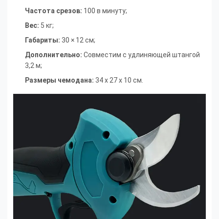
Частота срезов:
100 в минуту
;
Вес:
5 кг
;
Габариты:
30 × 12 см
;
Дополнительно:
Совместим с удлиняющей штангой
3,2 м
;
Размеры чемодана:
34 х 27 х 10 см.