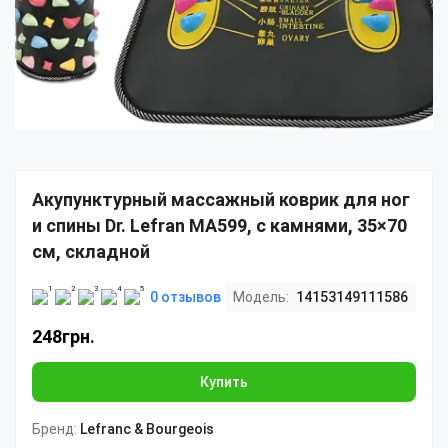
Акупунктурный массажный коврик для ног
и спины Dr. Lefran MA599, с камнями, 35×70
см, складной
0 отзывов
Модель:
14153149111586
248грн.
Купить
Бренд:
Lefranc & Bourgeois