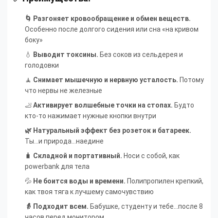
🌀 Разгоняет кровообращение и обмен веществ.
Особенно после долгого сидения или сна «на кривом
боку»
💧
Выводит токсины.
Без соков из сельдерея и
голодовки
🧘
Снимает мышечную и нервную усталость.
Потому
что нервы не железные
🦶
Активирует волшебные точки на стопах.
Будто
кто-то нажимает нужные кнопки внутри
🌿 Натуральный эффект без розеток и батареек.
Ты...и природа...наедине
🧳
Складной и портативный.
Носи с собой, как
powerbank для тела
💦
Не боится воды и времени.
Полипропилен крепкий,
как твоя тяга к лучшему самочувствию
👵 Подходит всем.
Бабушке, студенту и тебе...после 8
часов перед монитором