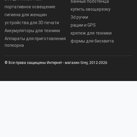
банные полотенца
портативное освещение
купить овощерезку
гигиена для женщин
3d ручки
устройства для 3D печати
рации и GPS
Аккумуляторы для техники
крепеж для техники
Аппараты для приготовления
формы для бисквита
попкорна
© Все права защищены Интернет - магазин Grey, 2012-2026