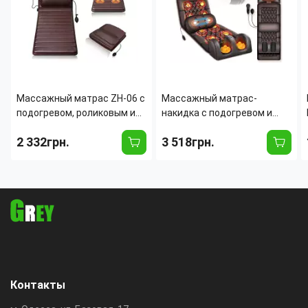
Массажный матрас ZH-06 с
Массажный матрас-
подогревом, роликовым и
накидка с подогревом и
вибрационным массажем
вибрацией ZH-09YX5 для
2 332грн.
3 518грн.
для всего тела, 9 уровней
всего тела (шея, спина,
интенсивности, Экокожа
ноги), 170х50 см
Контакты