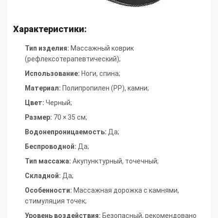
Характеристики:
Тип изделия:
Массажный коврик
(рефлексотерапевтический)
;
Использование
:
Ноги, спина
;
Материал
:
Полипропилен (PP), камни
;
Цвет
:
Черный
;
Размер
:
70 × 35 см
;
Водонепроницаемость
:
Да
;
Беспроводной
:
Да
;
Тип массажа
:
Акупунктурный, точечный
;
Складной
:
Да
;
Особенности
:
Массажная дорожка с камнями,
стимуляция точек
;
Уровень воздействия
:
Безопасный, рекомендовано