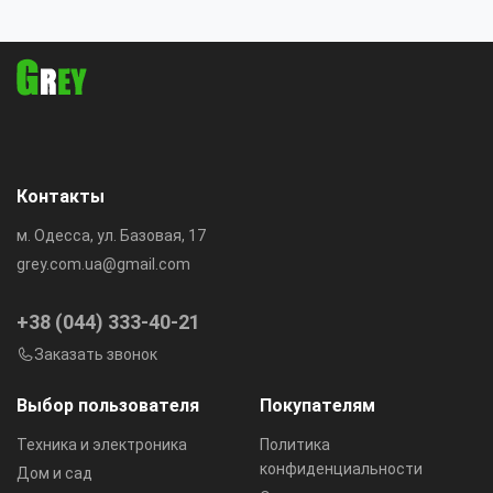
мин, от прикуривателя, с
автоотключение, LED
манометром и набором
фонарь, 35 л/мин, насадки
инструментов
Контакты
м. Одесса, ул. Базовая, 17
grey.com.ua@gmail.com
+38 (044) 333-40-21
Заказать звонок
Выбор пользователя
Покупателям
Техника и электроника
Политика
конфиденциальности
Дом и сад