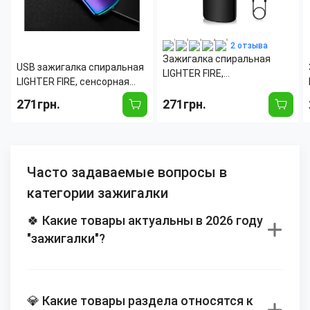
2 отзыва
Зажигалка спиральная
USB зажигалка спиральная
LIGHTER FIRE,
LIGHTER FIRE, сенсорная
электрическая, сенсорная,
фиолетовый градиент
271грн.
нагрев за 8 секунд, зарядка
271грн.
от USB, черный
Часто задаваемые вопросы в
категории зажигалки
🍀 Какие товары актуальны в 2026 году
"зажигалки"?
💎 Какие товары раздела относятся к