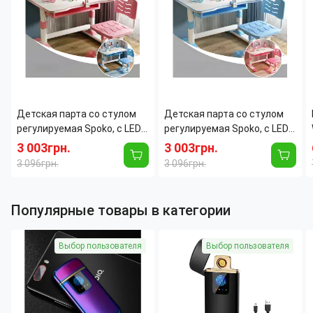
Вес:
43 г
Детская парта со стулом
Детская парта со стулом
регулируемая Spoko, с LED-
регулируемая Spoko, с LED-
лампой и подставкой для
лампой и подставкой для
3 003грн.
3 003грн.
книг, канцелярии, 70х50 см,
книг, канцелярии, 70х50 см,
3 096грн.
3 096грн.
синяя Розовый
синяя
Популярные товары в категории
Выбор пользователя
Выбор пользователя