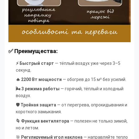
✅ Преимущества:
⚡ Быстрый старт
— тёплый воздух уже через 3–5
секунд.
🔥 2200 Вт мощности
— обогрев до 15 м² без усилий.
🌬 3 режима работы
— горячий, тёплый и холодный
воздух.
🛡 Тройная защита
— от перегрева, опрокидывания и
короткого замыкания.
🌀 Функция вентилятора
— полезен не только зимой,
но и летом.
🎯
Регулируемый угол наклона
— направляйте тепло