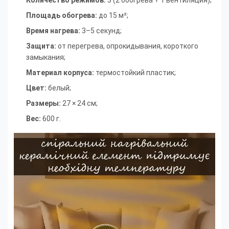
Площадь обогрева:
до 15 м²
;
Время нагрева:
3–5 секунд
;
Защита:
от перегрева, опрокидывания, короткого
замыкания
;
Материал корпуса:
термостойкий пластик
;
Цвет:
белый
;
Размеры:
27 × 24 см
;
Вес:
600 г.