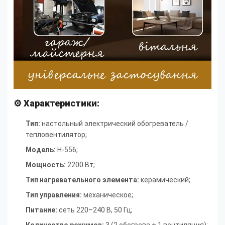
⚙ Характеристики:
Тип:
настольный электрический обогреватель /
тепловентилятор
;
Модель:
H-556
;
Мощность:
2200 Вт
;
Тип нагревательного элемента:
керамический
;
Тип управления:
механическое
;
Питание:
сеть 220–240 В, 50 Гц
;
Количество режимов:
3 (2 обогрева + 1 вентиляция)
;