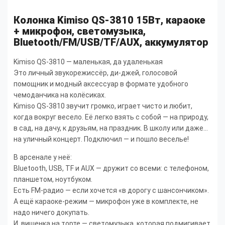
Колонка Kimiso QS-3810 15Вт, караоке
+ микрофон, светомузыка,
Bluetooth/FM/USB/TF/AUX, аккумулятор
Kimiso QS-3810 — маленькая, да удаленькая
Это личный звукорежиссёр, ди-джей, голосовой
помощник и модный аксессуар в формате удобного
чемоданчика на колёсиках.
Kimiso QS-3810 звучит громко, играет чисто и любит,
когда вокруг весело. Её легко взять с собой — на природу,
в сад, на дачу, к друзьям, на праздник. В школу или даже...
на уличный концерт. Подключил — и пошло веселье!
В арсенале у неё:
Bluetooth, USB, TF и AUX — дружит со всеми: с телефоном,
планшетом, ноутбуком.
Есть FM-радио — если хочется «в дорогу с шансончиком».
А ещё караоке-режим — микрофон уже в комплекте, не
надо ничего докупать.
И, вишенка на торте — светомузыка, которая подмигивает