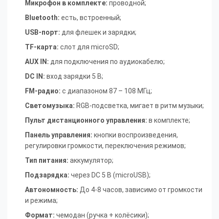
Микрофон в комплекте:
проводной
;
Bluetooth:
есть, встроенный
;
USB-порт:
для флешек и зарядки
;
TF-карта:
слот для microSD
;
AUX IN:
для подключения по аудиокабелю
;
DC IN:
вход зарядки 5 В
;
FM-радио:
с диапазоном 87 – 108 МГц
;
Светомузыка:
RGB-подсветка, мигает в ритм музыки
;
Пульт дистанционного управления:
в комплекте
;
Панель управления:
кнопки воспроизведения,
регулировки громкости, переключения режимов
;
Тип питания:
аккумулятор
;
Подзарядка:
через DC 5 В (microUSB)
;
Автономность:
До 4-8 часов, зависимо от громкости
и режима
;
Формат:
чемодан (ручка + колёсики)
;