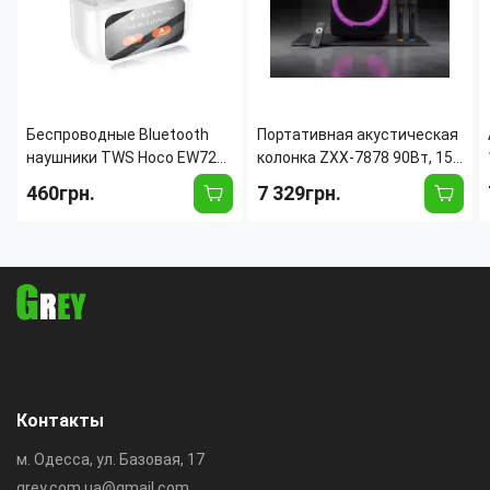
Беспроводные Bluetooth
Портативная акустическая
наушники TWS Hoco EW72
колонка ZXX-7878 90Вт, 15",
Lite Soar с сенсорным
Bluetooth, TWS, Караоке, 2
460грн.
7 329грн.
дисплеем на кейсе (для iOS
радиомикрофона, FM, RGB-
/ Android / Samsung /
подсветка, 5000mAh
iPhone)
Контакты
м. Одесса, ул. Базовая, 17
grey.com.ua@gmail.com