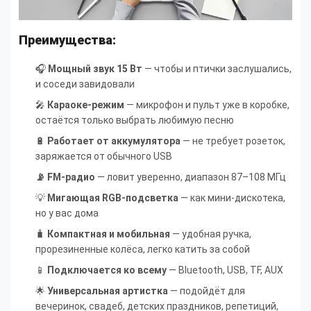
Преимущества:
🎧
Мощный звук 15 Вт
— чтобы и птички заслушались,
и соседи завидовали
🎤
Караоке-режим
— микрофон и пульт уже в коробке,
остаётся только выбрать любимую песню
🔋
Работает от аккумулятора
— не требует розеток,
заряжается от обычного USB
📡 FM-радио
— ловит уверенно, диапазон 87–108 МГц
💡
Мигающая RGB-подсветка
— как мини-дискотека,
но у вас дома
🧳
Компактная и мобильная
— удобная ручка,
прорезиненные колёса, легко катить за собой
📱
Подключается ко всему
— Bluetooth, USB, TF, AUX
🌟
Универсальная артистка
— подойдёт для
вечеринок, свадеб, детских праздников, репетиций,