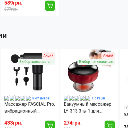
Neck Kneading, 9
589грн.
режимов
677грн.
ии
Акция
Акция
Выбор пользователя
Выбор пользователя
8 отзывов
1 отзыв
Массажер FASCIAL Pro,
Вакуумный массажер
Т
вибрационный,
LY-313 3-в-1 для
в
ударный, мышечный, 4
расслабления и
дл
433грн.
274грн.
насадки, 2400 мА/ч
оздоровления
7