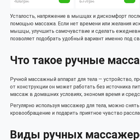
тоне для похудения
406грн.
677грн.
Усталость, напряжение в мышцах и дискомфорт после
помощью массажа. Если нет времени или желания иск
мышцы, улучшить самочувствие и сделать ежедневн
позволяет подобрать удобный вариант именно под св
Что такое ручные масс
Ручной массажный аппарат для тела — устройство, п
от конструкции он может работать без источника пи
массаж в домашних условиях, экономя время и сред
Регулярно используя массажер для тела, можно снят
кровообращение и подарить приятное чувство рассла
Виды ручных массажер