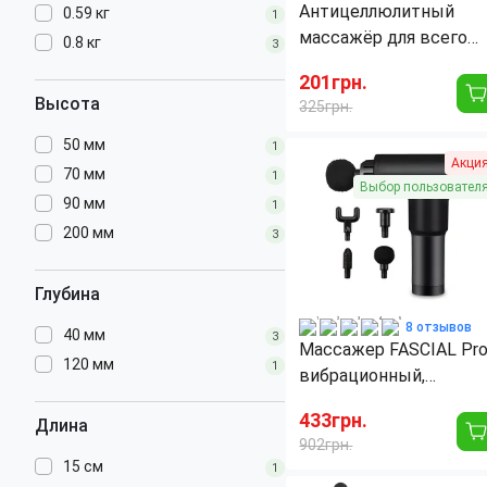
Антицеллюлитный
0.59 кг
1
массажёр для всего
0.8 кг
3
тела Shuqin body
201грн.
slimmer SQ-100
Высота
325грн.
Ширина:
90 мм
50 мм
1
Акци
Цвет корпуса:
Белый
70 мм
1
Высота:
70 мм
Выбор пользовател
90 мм
1
Количество режимов
интенсивности массажа:
200 мм
3
Количество массажных
6
головок:
шт
Глубина
8 отзывов
40 мм
3
Массажер FASCIAL Pro
120 мм
1
вибрационный,
ударный, мышечный, 
433грн.
Длина
насадки, 2400 мА/ч
902грн.
15 см
1
Цвет корпуса:
Черный