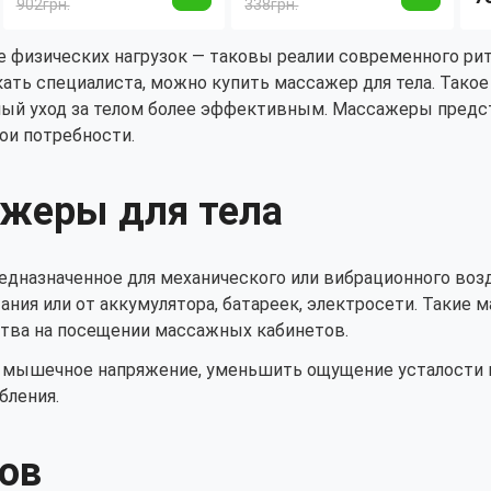
и
902грн.
338грн.
п
р
 физических нагрузок — таковы реалии современного рит
к
ать специалиста, можно купить массажер для тела. Такое
ый уход за телом более эффективным. Массажеры предст
ои потребности.
ажеры для тела
редназначенное для механического или вибрационного во
тания или от аккумулятора, батареек, электросети. Таки
ства на посещении массажных кабинетов.
ь мышечное напряжение, уменьшить ощущение усталости п
бления.
ов