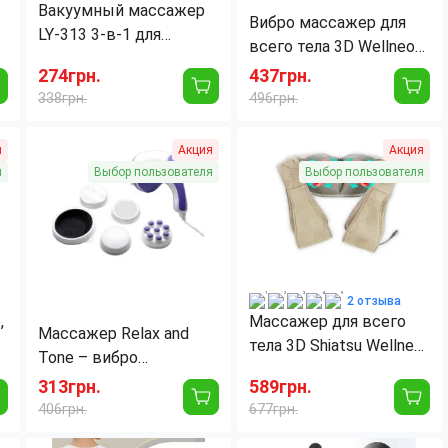
Вакуумный массажер
Вибро массажер для
LY-313 3-в-1 для
всего тела 3D Wellneo
расслабления и
Cervical Massage Shawls
274грн.
437грн.
оздоровления
здоровье. 4 в 1, шиацу,
338грн.
496грн.
серый
Цвет корпуса:
Серый
я
Акция
Акция
Потребляемая
40
мощность:
Вт
я
Выбор пользователя
Выбор пользователя
2
Количество режимов
9
работы:
Количество режимов
9
интенсивности массажа:
Количество программ:
36
2 отзыва
,
Массажер для всего
Массажер Relax and
тела 3D Shiatsu Wellneo
Tone – вибро
4
Neck Kneading, 9
массажер релакс энд
313грн.
589грн.
режимов
тоне для похудения
406грн.
677грн.
Количество насадок:
4
Цвет корпуса:
Серый