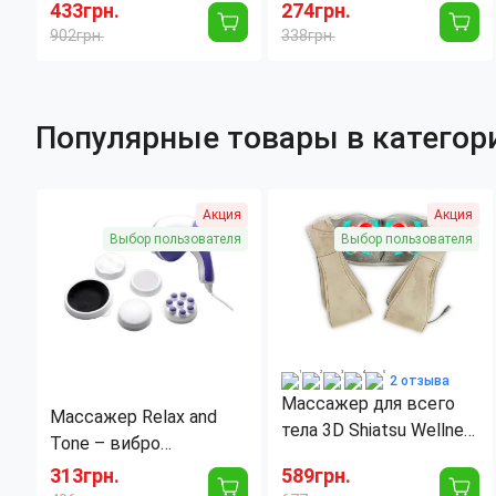
ударный, мышечный, 4
расслабления и
433грн.
274грн.
насадки, 2400 мА/ч
оздоровления
902грн.
338грн.
Популярные товары в категор
Акция
Акция
Выбор пользователя
Выбор пользователя
2 отзыва
Массажер для всего
Массажер Relax and
тела 3D Shiatsu Wellneo
Tone – вибро
Neck Kneading, 9
массажер релакс энд
313грн.
589грн.
режимов