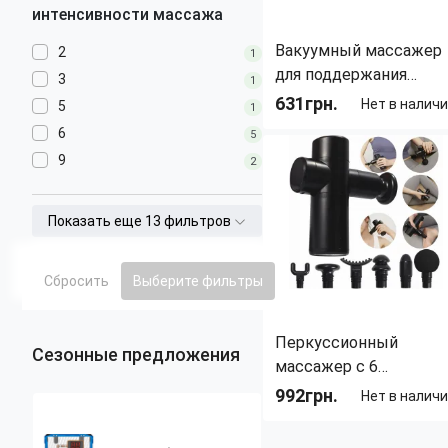
интенсивности массажа
Вакуумный массажер
2
1
для поддержания
3
1
формы груди Breast
631грн.
Нет в налич
5
1
Beauty Massage Set
6
5
Потребляемая мощность:
5 В
9
Количество режимов
2
работы:
Показать еще 13 фильтров
Сбросить
Выберите фильтры
Перкуссионный
Сезонные предложения
массажер с 6
насадками,
992грн.
Нет в налич
лимфодренажный
Ширина:
150 мм
массажер в кейсе Gun