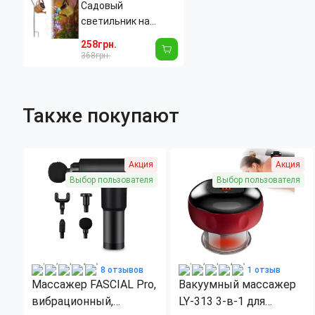
Садовый
светильник на
солнечной батарее
258грн.
"Лейка" RGB (80 см),
368грн.
декоративный
металлический
фонарь-водопад
Также покупают
для сада, бронза
Акция
Акция
Выбор пользователя
Выбор пользователя
8 отзывов
1 отзыв
Массажер FASCIAL Pro,
Вакуумный массажер
вибрационный,
LY-313 3-в-1 для