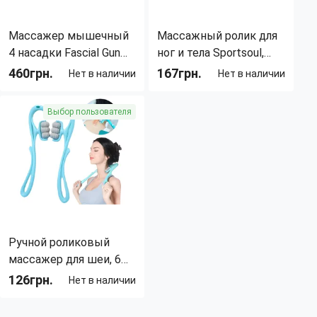
Массажер мышечный
Массажный ролик для
4 насадки Fascial Gun
ног и тела Sportsoul,
LY-472, 6 режимов,
фасциальный
460грн.
167грн.
Нет в наличии
Нет в наличии
3300 об.
массажер, роллер для
Длина:
16.5 см
миофасциального
Выбор пользователя
Ширина:
70 мм
массажа, 16.5×7 см,
Цвет корпуса:
Серый
серый
Вес:
0.3 кг
Количество режимов
1
работы:
Ручной роликовый
массажер для шеи, 6
Шариков, AA8-2
126грн.
Нет в наличии