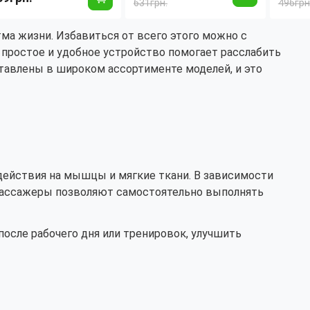
нфракрасным
здоров
631грн.
496грн
прогревом,
одогревом,
серы
расслабление и уход за
асслабление и уход за
ма жизни. Избавиться от всего этого можно с
кожей
ожей
 простое и удобное устройство помогает расслабить
авлены в широком ассортименте моделей, и это
здействия на мышцы и мягкие ткани. В зависимости
е массажеры позволяют самостоятельно выполнять
осле рабочего дня или тренировок, улучшить