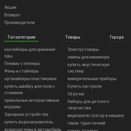
Акции
Возврат
Производители
Топ категории
Товары
Города
контейнеры для хранения
Электротовары
еды
лампы для маникюра
Пневмо-степлеры
купить акустическую
Фены и стайлеры
систему
органайзеры пластиковые
измерительные приборы
купить швабру для пола с
Купить кастрюли
отжимом
3d ручки
прикольные интерактивные
Наборы для детского
игрушки
творчества
Зарядные устройства
видеорегистратор в машину
купить водонагреватель
гамак туристичний
аудиосистемы в автомобиль
купить подарок