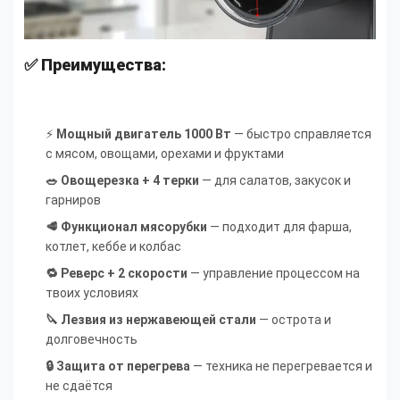
✅ Преимущества:
⚡
Мощный двигатель 1000 Вт
— быстро справляется
с мясом, овощами, орехами и фруктами
🥗 Овощерезка + 4 терки
— для салатов, закусок и
гарниров
🥩 Функционал мясорубки
— подходит для фарша,
котлет, кеббе и колбас
🔁 Реверс + 2 скорости
— управление процессом на
твоих условиях
🔪 Лезвия из нержавеющей стали
— острота и
долговечность
🔒 Защита от перегрева
— техника не перегревается и
не сдаётся