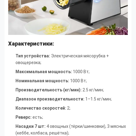
Характеристики:
Тип устройства:
Электрическая мясорубка +
овощерезка
;
Максимальная мощность
:
1000 Вт
;
Номинальная мощность
:
1000 Вт
;
Производительность (кг/мин)
:
2.5 кг/мин
;
Диапазон производительности
:
1–1.5 кг/мин
;
Количество скоростей
:
2
;
Реверс
:
есть
;
Насадки 7 шт:
4 овощных (тёрки/шинковки), 3 мясных
(кеббе, колбаса, решётка)
;