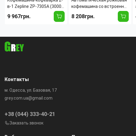
в-1 Zepline ZP-7305A (3000
кофемашина со встроенной
Вт, 20 Бар) со встроенной
кофемолкой Zepline ZP-
9 967грн.
8 208грн.
жерновой кофемолкой,
6807 (1500 Вт, 20 Бар, 2.6 л)
сенсорным дисплеем,
с капучинатором
манометром
Контакты
м. Одесса, ул. Базовая, 17
grey.com.ua@gmail.com
+38 (044) 333-40-21
Заказать звонок