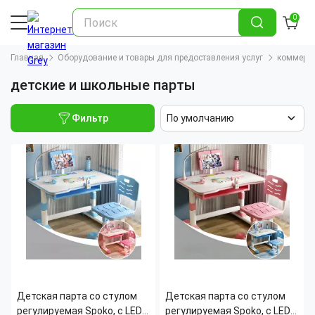
0
Главная
Оборудование и товары для предоставления услуг
коммерче
детские и школьные парты
Фильтр
По умолчанию
Детская парта со стулом
Детская парта со стулом
регулируемая Spoko, с LED-
регулируемая Spoko, с LED-