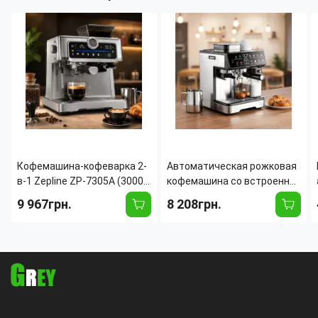
Кофемашина-кофеварка 2-
Автоматическая рожковая
в-1 Zepline ZP-7305A (3000
кофемашина со встроенной
Вт, 20 Бар) со встроенной
кофемолкой Zepline ZP-
9 967грн.
8 208грн.
жерновой кофемолкой,
6807 (1500 Вт, 20 Бар, 2.6 л)
сенсорным дисплеем,
с капучинатором
манометром