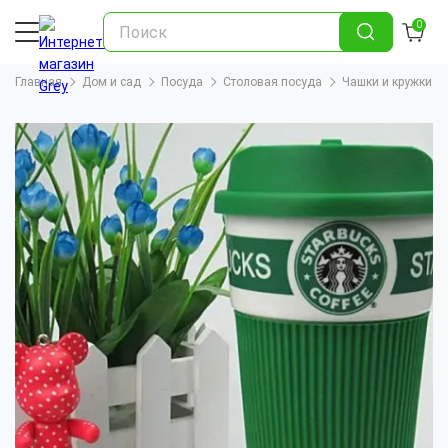
0
Главная
Дом и сад
Посуда
Столовая посуда
Чашки и кружки