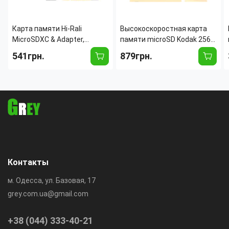
Карта памяти Hi-Rali
Высокоскоростная карта
MicroSDXC & Adapter,
памяти microSD Kodak 256
интерфейс UHS-3, скорость
GB class 10 с адаптером
541грн.
879грн.
Class 10, объем 128Gb,
Black
Контакты
м. Одесса, ул. Базовая, 17
grey.com.ua@gmail.com
+38 (044) 333-40-21