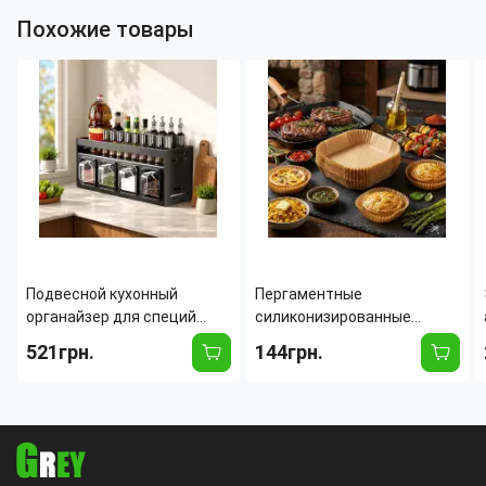
Похожие товары
Подвесной кухонный
Пергаментные
органайзер для специй
силиконизированные
26X-79 на 5 контейнеров,
формы 23 см для
521грн.
144грн.
настенная алюминиевая
аэрогриля, мультипечи и
полка для приправ и
духовки (100 шт.),
соусов, 45х14х12.5 см
одноразовая бумага для
выпечки и жарки