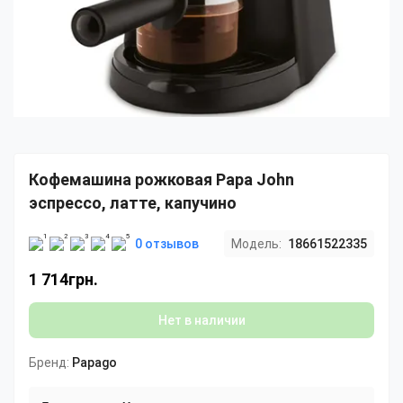
Кофемашина рожковая Papa John
эспрессо, латте, капучино
0 отзывов
Модель:
18661522335
1 714грн.
Нет в наличии
Бренд:
Papago