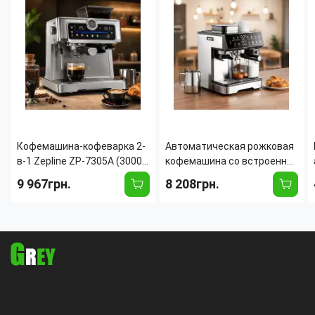
Кофемашина-кофеварка 2-
Автоматическая рожковая
в-1 Zepline ZP-7305A (3000
кофемашина со встроенной
Вт, 20 Бар) со встроенной
кофемолкой Zepline ZP-
9 967грн.
8 208грн.
жерновой кофемолкой,
6807 (1500 Вт, 20 Бар, 2.6 л)
сенсорным дисплеем,
с капучинатором
манометром