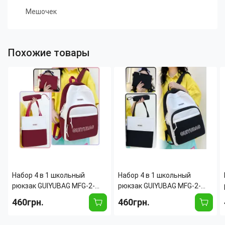
Мешочек
Похожие товары
Набор 4 в 1 школьный
Набор 4 в 1 школьный
рюкзак GUIYUBAG MFG-2-
рюкзак GUIYUBAG MFG-2-
613, рюкзак + сумка + клатч
613, рюкзак + сумка + клатч
460грн.
460грн.
+ пенал Красный
+ пенал