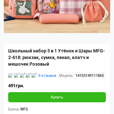
Школьный набор 5 в 1 Утёнок и Шары MFG-
2-618: рюкзак, сумка, пенал, клатч и
мешочек Розовый
0 отзывов
Модель:
14153149111865
491грн.
Купить
Бренд:
MFG