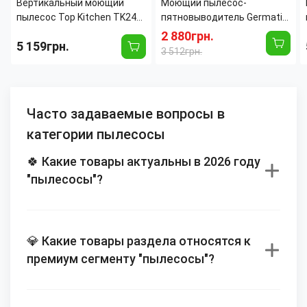
Вертикальный моющий
Моющий пылесос-
пылесос Top Kitchen TK241
пятновыводитель Germatic
600 Вт, 79 дБ, резервуары
M-332-B (1600 Вт) для
2 880грн.
5 159грн.
500 л, насадки для ковра/
глубокой очистки ковров,
3 512грн.
пола
мягкой мебели и текстиля
Часто задаваемые вопросы в
категории пылесосы
🍀 Какие товары актуальны в 2026 году
"пылесосы"?
💎 Какие товары раздела относятся к
премиум сегменту "пылесосы"?