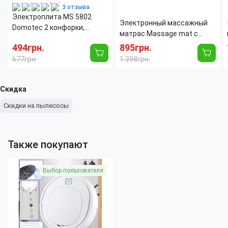
3 отзыва
Электроплита MS 5802
Электронный массажный
Domotec 2 конфорки,
матрас Massage mat с
спираль 2000 Ватт
подогревом, 9 массажных
494грн.
895грн.
моторов, с пультом ДУ
677грн.
1 398грн.
Скидка
Скидки на пылесосы
Также покупают
Выбор пользователя