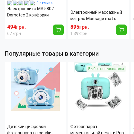
3 отзыва
Электроплита MS 5802
Электронный массажный
Domotec 2 конфорки,
матрас Massage mat с
спираль 2000 Ватт
подогревом, 9 массажных
494грн.
895грн.
моторов, с пультом ДУ
677грн.
1 398грн.
Популярные товары в категории
Выбор пользователя
Детский цифровой
Фотоаппарат
фотоаппарат с селфи-
моментальной печати Print