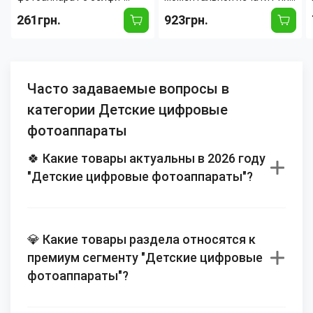
камерой AND T14 Smart
Camera MA458 – 1080 dpi,
261грн.
923грн.
Kids Kitty, фотокамера для
термопечать 57×30 мм,
детей с играми и
USB, Bluetooth, голубой
силиконовым чехлом
Часто задаваемые вопросы в
категории Детские цифровые
фотоаппараты
🍀 Какие товары актуальны в 2026 году
"Детские цифровые фотоаппараты"?
💎 Какие товары раздела относятся к
премиум сегменту "Детские цифровые
фотоаппараты"?