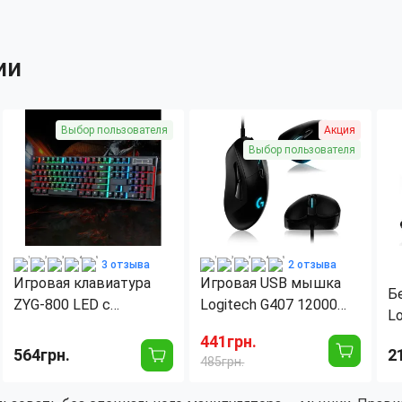
ии
Выбор пользователя
Акция
Выбор пользователя
3 отзыва
2 отзыва
Игровая клавиатура
Игровая USB мышка
Б
ZYG-800 LED с
Logitech G407 12000
L
подсветкой, USB,
DPI
DP
441грн.
механическая, 104
564грн.
2
р
485грн.
клавиши, с кнопкой
ч
включения подсветки