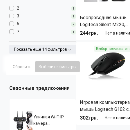
2
1
3
1
Беспроводная мышь
6
Logitech Silent M220,
2
1000 DPI, SilentTouch,
7
244грн.
1
Нет в налич
радиус 10 м
Назначение:
Универсальная
Выбор пользовател
Показать еще 14 фильтров
Тип:
Мышь
Длина:
99 мм
Ширина:
60 мм
Сбросить
Выберите фильтры
Вес:
75 г
Сезонные предложения
Игровая компьютерна
мышь Logitech G102 с
RGB подсветкой,
302грн.
Уличная Wi-Fi IP
Нет в налич
проводная, 8000 DPI, 5
камера
Назначение:
Для ПК и
видеонаблюдения