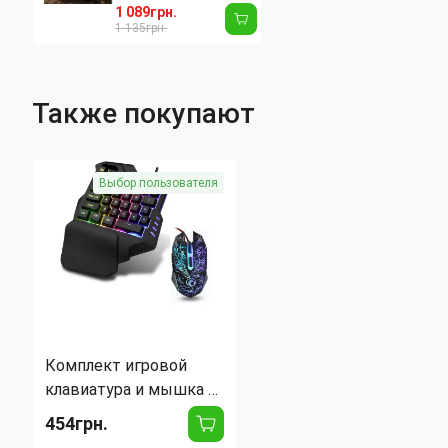
двухместный с
1 089грн.
встроенным ножным
1 135грн.
насосом и
подушками,
походный
Также покупают
водонепроницаемый
каремат до 200 кг
Выбор пользователя
Комплект игровой
клавиатура и мышка с
подсветкой 35 клавиш
454грн.