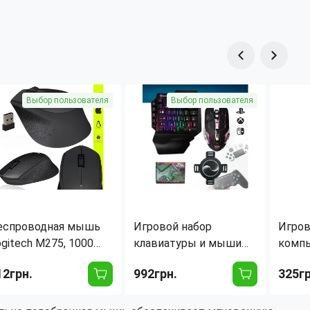
Выбор пользователя
Выбор пользователя
еспроводная мышь
Игровой набор
Игров
ogitech M275, 1000
клавиатуры и мыши
комп
I, 2.4 ГГц, 10 м
для телефона 35
Logit
12грн.
992грн.
325гр
адиус действия,
клавиш NEW
подсв
ерный
KEYBOARD/MOUSE
прово
DPI, 