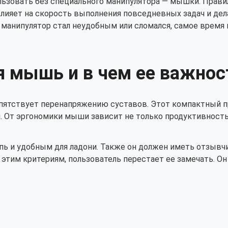
льзовать без специального манипулятора — мышки. Прав
влияет на скорость выполнения повседневных задач и де
 манипулятор стал неудобным или сломался, самое время
я мышь и в чем ее важнос
пятствует перенапряжению суставов. Этот компактный пр
. От эргономики мыши зависит не только продуктивность
ь и удобным для ладони. Также он должен иметь отзывч
им критериям, пользователь перестает ее замечать. Он 