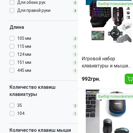
Для обеих рук
5
Выбор пользовател
Тип:
Мышь
Для правой руки
Вес:
76 г
4
Тип беспроводной
Bluetoot
связи:
Длина
Подключение
Беспроводно
устройства:
105 мм
2
115 мм
1
124 мм
1
Игровой набор
151 мм
1
клавиатуры и мыши
445 мм
1
для телефона 35
992грн.
клавиш NEW
KEYBOARD/MOUSE
Количество клавиш
Назначение:
Универсальная
клавиатуры
Выбор пользовател
Тип:
Клавиатура + мышь
Тип беспроводной
Bluetoot
35
2
связи:
104
1
Подключение
Комбинирован
устройства:
Интерфейс подключения:
USB
Количество клавиш мыши