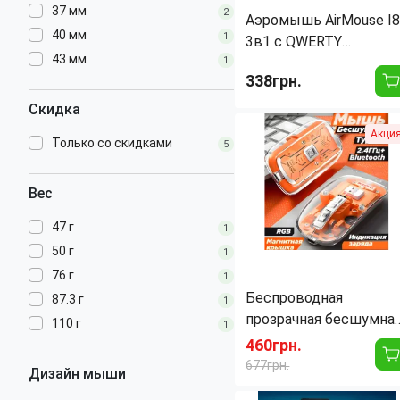
37 мм
2
Аэромышь AirMouse I
40 мм
1
3в1 с QWERTY
43 мм
клавиатурой и
1
338грн.
функцией пульта, с
зарядкой от microUSB
Скидка
Назначение:
Универсальный
Акци
Длина:
151 мм
Только со cкидками
5
Питание:
Аккумулятор
Подключение
Беспроводно
устройства:
Вес
Страна производитель:
Китай
47 г
1
50 г
1
76 г
1
Беспроводная
87.3 г
1
прозрачная бесшумна
110 г
1
мышь M133, Type-c
460грн.
677грн.
Дизайн мыши
Назначение:
Универсальная