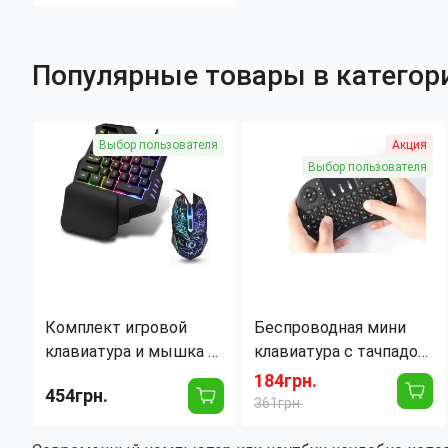
Популярные товары в категор
Выбор пользователя
Акция
Выбор пользователя
Комплект игровой
Беспроводная мини
клавиатура и мышка с
клавиатура с тачпадом
подсветкой 35 клавиш
RII Mini i8 русский
184грн.
454грн.
буквы
361грн.