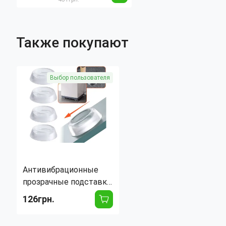
туалет для щенков
домашний туалет
для собак
Также покупают
Выбор пользователя
Антивибрационные
прозрачные подставки
AND815 для
126грн.
стиральной машины и
холодильника, 4 шт,