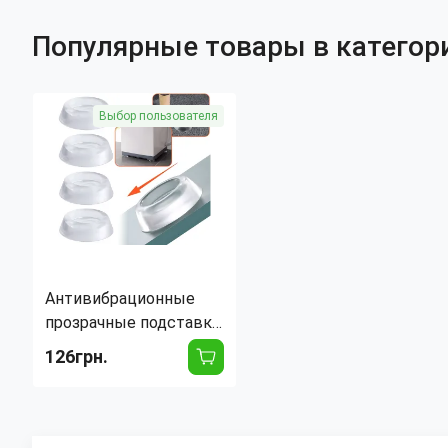
защита пола, до 50 мм
Популярные товары в категор
Выбор пользователя
Антивибрационные
прозрачные подставки
AND815 для
126грн.
стиральной машины и
холодильника, 4 шт,
защита пола, до 50 мм