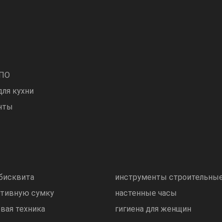
 ПО
для кухни
нты
бисквита
инструменты строительны
ртивную сумку
настенные часы
вая техника
гигиена для женщин