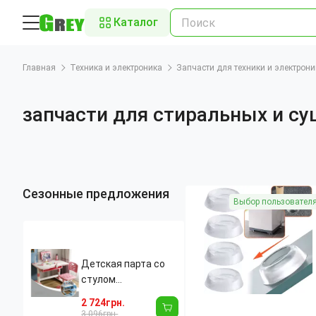
Каталог
Главная
Техника и электроника
Запчасти для техники и электрони
запчасти для стиральных и с
Сезонные предложения
Выбор пользовател
Детская парта со
стулом
регулируемая
2 724грн.
Spoko, с LED-лампой
3 096грн.