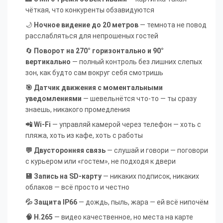
чёткая, что конкуренты обзавидуются
🌙
Ночное видение до 20 метров
— темнота не повод
расслабляться для непрошеных гостей
🔄
Поворот на 270° горизонтально и 90°
вертикально
— полный контроль без лишних слепых
зон, как будто сам вокруг себя смотришь
🎯 Датчик движения с моментальными
уведомлениями
— шевельнётся что-то — ты сразу
знаешь, никакого промедления
📲 Wi-Fi
— управляй камерой через телефон — хоть с
пляжа, хоть из кафе, хоть с работы
💬 Двусторонняя связь
— слушай и говори — поговори
с курьером или «гостем», не подходя к двери
💾 Запись на SD-карту
— никаких подписок, никаких
облаков — всё просто и честно
💦 Защита IP66
— дождь, пыль, жара — ей всё нипочём
🧠 H.265
— видео качественное, но места на карте