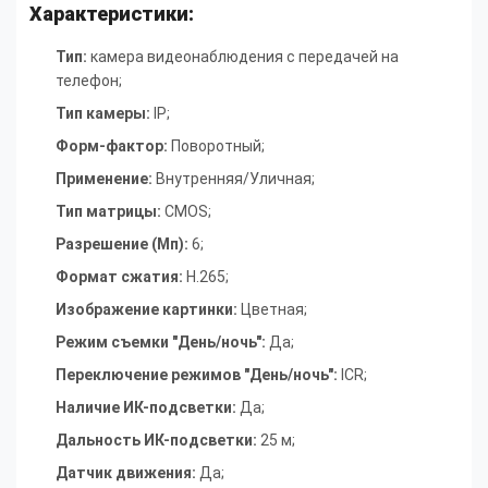
Характеристики:
Тип:
камера видеонаблюдения с передачей на
телефон;
Тип камеры:
IP;
Форм-фактор:
Поворотный;
Применение:
Внутренняя/Уличная;
Тип матрицы:
CMOS;
Разрешение (Мп):
6;
Формат сжатия:
H.265;
Изображение картинки:
Цветная;
Режим съемки "День/ночь":
Да;
Переключение режимов "День/ночь":
ICR;
Наличие ИК-подсветки:
Да;
Дальность ИК-подсветки:
25 м;
Датчик движения:
Да;