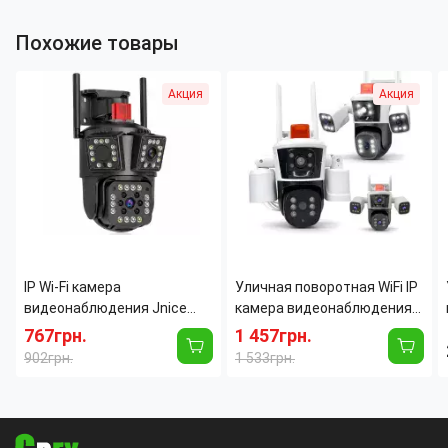
Похожие товары
Акция
Акция
IP Wi-Fi камера
Уличная поворотная WiFi IP
видеонаблюдения Jnice
камера видеонаблюдения
V380 Pro JE-481, 2
12MP 3 линзы PTZ,
767грн.
1 457грн.
объектива (двойная
автоотслеживание, 10× зум,
902грн.
1 533грн.
камера), поворотная PTZ,
ночное видение, датчик
цветное ночное видение,
движения
звук