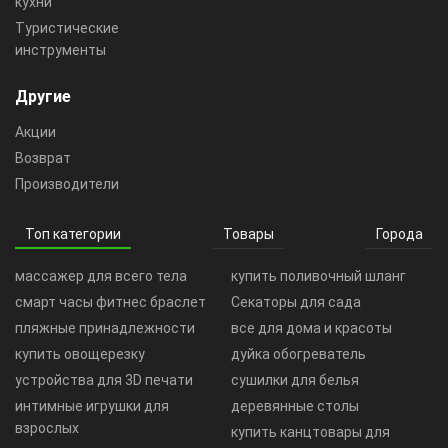
кухни
Туристические
инструменты
Другие
Акции
Возврат
Производители
Топ категории
Товары
Города
массажер для всего тела
купить поливочный шланг
смарт часы фитнес браслет
Секаторы для сада
пляжные принадлежности
все для дома и красоты
купить овощерезку
дуйка обогреватель
устройства для 3D печати
сушилки для белья
интимные игрушки для
деревянные столы
взрослых
купить канцтовары для