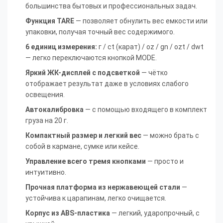
большинства бытовых и профессиональных задач.
Функция TARE
— позволяет обнулить вес емкости или
упаковки, получая точный вес содержимого.
6 единиц измерения:
г / ct (карат) / oz / gn / ozt / dwt
— легко переключаются кнопкой MODE.
Яркий ЖК-дисплей с подсветкой
— чётко
отображает результат даже в условиях слабого
освещения.
Автокалибровка
— с помощью входящего в комплект
груза на 20 г.
Компактный размер и легкий вес
— можно брать с
собой в кармане, сумке или кейсе.
Управление всего тремя кнопками
— просто и
интуитивно.
Прочная платформа из нержавеющей стали
—
устойчива к царапинам, легко очищается.
Корпус из ABS-пластика
— легкий, ударопрочный, с