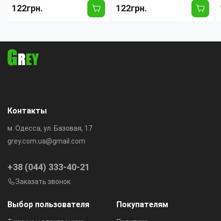
122грн.
122грн.
подсветкой, 4 единицы
подсветкой, 4 единицы
измерения, калибровка, с
измерения, калибровка, с
крышкой, до 100 г
крышкой, до 200 г
Контакты
м. Одесса, ул. Базовая, 17
grey.com.ua@gmail.com
+38 (044) 333-40-21
Заказать звонок
Выбор пользователя
Покупателям