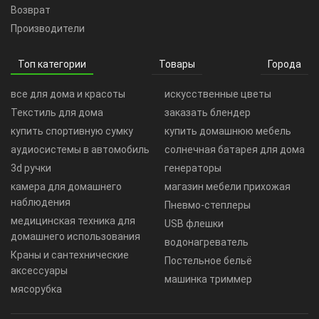
Возврат
Производители
Топ категории
Товары
Города
все для дома и красоты
искусственные цветы
Текстиль для дома
заказать блендер
купить спортивную сумку
купить домашнюю мебель
аудиосистемы в автомобиль
солнечная батарея для дома
3d ручки
генераторы
камера для домашнего
магазин мебели прихожая
наблюдения
Пневмо-степлеры
медицинская техника для
USB флешки
домашнего использования
водонагреватель
Краны и сантехнические
Постельное бельё
аксессуары
машинка триммер
мясорубка