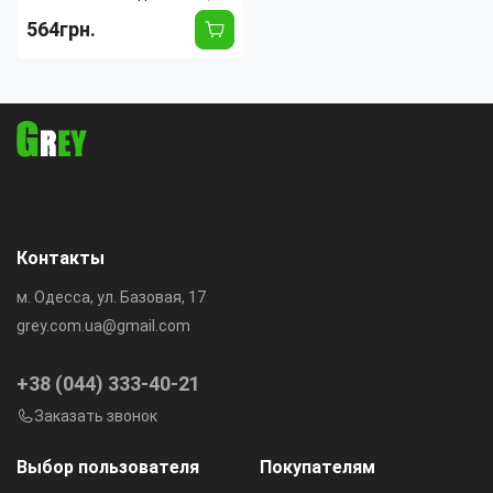
Вт, от 2 до 20 кГц, с USB, SD
564грн.
картой и FM радио
Цвет корпуса:
Черный
Максимальная
20000
частота:
Гц
Суммарная мощность
5
звука:
Вт
Страна производитель:
Китай
Контакты
м. Одесса, ул. Базовая, 17
grey.com.ua@gmail.com
+38 (044) 333-40-21
Заказать звонок
Выбор пользователя
Покупателям