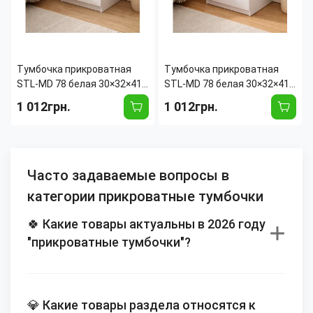
Тумбочка прикроватная
Тумбочка прикроватная
STL-MD 78 белая 30×32×41
STL-MD 78 белая 30×32×41
см, тумба для спальни с 2
см, тумба для спальни с 2
1 012грн.
1 012грн.
выдвижными ящиками,
выдвижными ящиками,
компактная прикроватная
компактная прикроватная
тумба из ЛДСП
тумба из ЛДСП Бело-
коричневый
Часто задаваемые вопросы в
категории прикроватные тумбочки
🍀 Какие товары актуальны в 2026 году
"прикроватные тумбочки"?
💎 Какие товары раздела относятся к