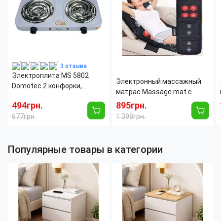
Ширина тумбы:
40 см
3 отзыва
Электроплита MS 5802
Электронный массажный
Domotec 2 конфорки,
матрас Massage mat с
спираль 2000 Ватт
подогревом, 9 массажных
494грн.
895грн.
моторов, с пультом ДУ
677грн.
1 398грн.
Популярные товары в категории