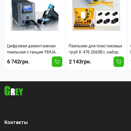
Цифровая демонтажная
Паяльник для пластиковых
паяльная станция YIHUA
труб X-476 2660Вт, набор
948D-I (110W) для
для сварки ППР труб 20–63
6 742грн.
2 143грн.
выпаивания компонентов,
мм, регулировка
LCD-дисплей, вакуумный
температуры 0–300°C, в
отсос
кейсе
Контакты