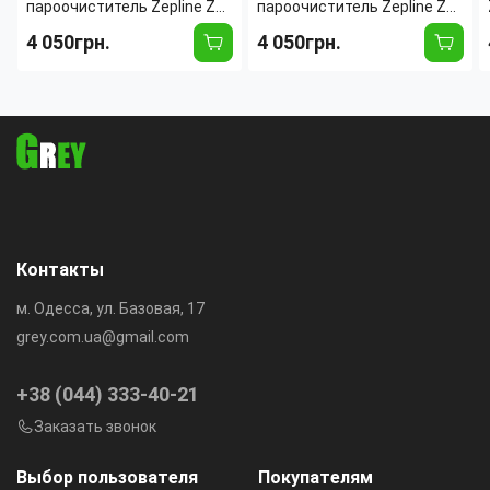
пароочиститель Zepline ZP-
пароочиститель Zepline ZP-
7783 (4000 Вт, 4 бар, 1.6 л)
7783 (4000 Вт, 4 бар, 1.6 л)
4 050грн.
4 050грн.
универсальный паровой
универсальный паровой
очиститель с насадками
очиститель с насадками
Белый
Контакты
м. Одесса, ул. Базовая, 17
grey.com.ua@gmail.com
+38 (044) 333-40-21
Заказать звонок
Выбор пользователя
Покупателям