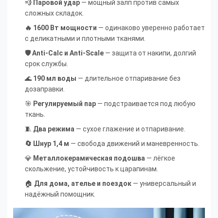
💨 Паровой удар
— мощный залп против самых
сложных складок.
🔥 1600 Вт мощности
— одинаково уверенно работает
с деликатными и плотными тканями.
🛡 Anti-Calc и Anti-Scale
— защита от накипи, долгий
срок службы.
🌊
190 мл воды
— длительное отпаривание без
дозаправки.
🎯
Регулируемый пар
— подстраивается под любую
ткань.
🧵
Два режима
— сухое глажение и отпаривание.
🔄 Шнур 1,4 м
— свобода движений и маневренность.
💎
Металлокерамическая подошва
— лёгкое
скольжение, устойчивость к царапинам.
🏠
Для дома, ателье и поездок
— универсальный и
надёжный помощник.