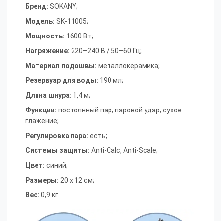
Бренд:
SOKANY;
Модель:
SK-11005
;
Мощность:
1600 Вт
;
Напряжение:
220–240 В / 50–60 Гц
;
Материал подошвы:
металлокерамика
;
Резервуар для воды:
190 мл
;
Длина шнура:
1,4 м
;
Функции:
постоянный пар, паровой удар, сухое
глажение
;
Регулировка пара:
есть
;
Системы защиты:
Anti-Calc, Anti-Scale
;
Цвет:
синий
;
Размеры:
20 х 12 см
;
Вес:
0,9 кг.