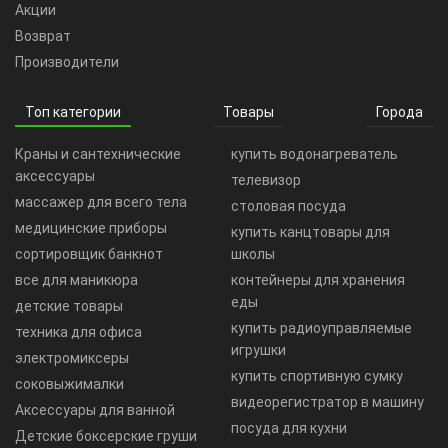
Акции
Возврат
Производители
Топ категории
Товары
Города
Краны и сантехнические
купить водонагреватель
аксессуары
телевизор
массажер для всего тела
столовая посуда
медицинские приборы
купить канцтовары для
сортировщик банкнот
школы
все для маникюра
контейнеры для хранения
еды
детские товары
купить радиоуправляемые
техника для офиса
игрушки
электромиксеры
купить спортивную сумку
соковыжималки
видеорегистратор в машину
Аксессуары для ванной
посуда для кухни
Детские боксерские груши