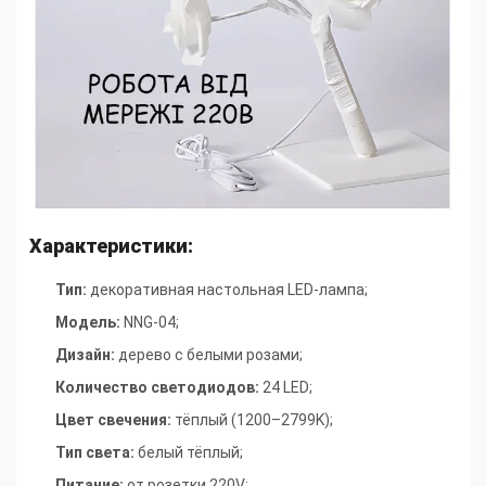
Характеристики:
Тип:
декоративная настольная LED-лампа;
Модель:
NNG-04
;
Дизайн:
дерево с белыми розами
;
Количество светодиодов:
24 LED
;
Цвет свечения:
тёплый (1200–2799K)
;
Тип света:
белый тёплый
;
Питание:
от розетки 220V
;