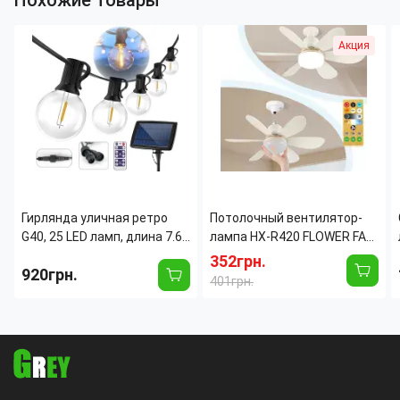
Похожие товары
Акция
Гирлянда уличная ретро
Потолочный вентилятор-
G40, 25 LED ламп, длина 7.6
лампа HX-R420 FLOWER FAN
м, теплый свет,
LIGHT 30Вт E27 с пультом
352грн.
920грн.
влагозащита IP44, для
ДУ, LED светильник с
401грн.
террасы, сада и беседки
вентилятором, 3 скорости,
3 режима