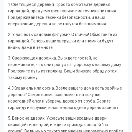
1.Светящиеся деревья. Просто обмотайте деревья
гирляндой, предусмотрев наличие источника питания.
Придерживайтесь техники безопасности, и ваши
сверкающие деревья не останутся без внимания.
2. У вас есть садовые фигурки? Отлично! Обмотайте их
гирляндой. Теперь ваши зверушки или гномики будут
видны даже в темноте.
3. Сверкающая дорожка. Вы ждете гостей, но
переживаете, что они пропустят дорожку к вашему дому.
Проложите путь из гирлянд. Ваши близкие обрадуются
такому приему.
4. Живая ель или сосна. Возле вашего дома есть хвойные
деревья? Самое время сэкономить на покупке
новогодней елки и уберечь дерево от сруба. Берите
гирлянду и игрушки, и ваше новогоднее дерево засияет.
5. Венок на дверях. Украсьте ваши входные двери
сияющей гирляндой, и ждите прихода соседей “на
огонек”. Ведь мимо такого украшения невозможно пройти