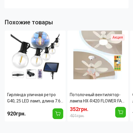
Похожие товары
Акция
Гирлянда уличная ретро
Потолочный вентилятор-
G40, 25 LED ламп, длина 7.6
лампа HX-R420 FLOWER FAN
м, теплый свет,
LIGHT 30Вт E27 с пультом
352грн.
920грн.
влагозащита IP44, для
ДУ, LED светильник с
401грн.
террасы, сада и беседки
вентилятором, 3 скорости,
3 режима