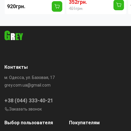
м, теплый свет,
LIGHT 30Вт E27 с пультом
352грн.
920грн.
влагозащита IP44, для
ДУ, LED светильник с
401грн.
террасы, сада и беседки
вентилятором, 3 скорости,
3 режима
Контакты
м. Одесса, ул. Базовая, 17
grey.com.ua@gmail.com
+38 (044) 333-40-21
Заказать звонок
Выбор пользователя
Покупателям