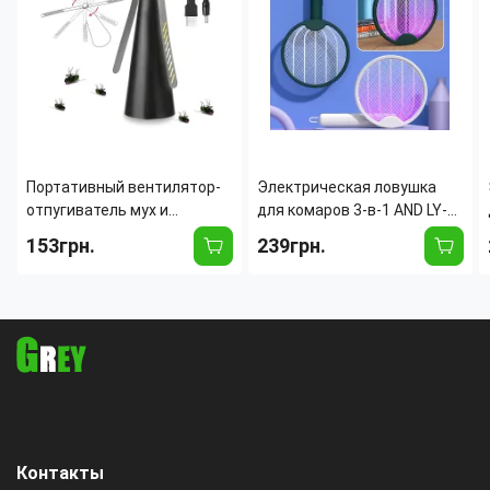
Портативный вентилятор-
Электрическая ловушка
отпугиватель мух и
для комаров 3-в-1 AND LY-
насекомых Delimo,
844, 3000В, 800 мАч, 62 м²,
153грн.
239грн.
настольный, на батарейках,
USB зарядка, белый Черный
24×9 см, бесшумный,
безопасный
Контакты