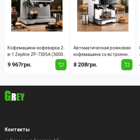
Кофемашина-кофеварка 2-
Автоматическая рожковая
в-1 Zepline ZP-7305A (3000
кофемашина со встроенной
Вт, 20 Бар) со встроенной
кофемолкой Zepline ZP-
9 967грн.
8 208грн.
жерновой кофемолкой,
6807 (1500 Вт, 20 Бар, 2.6 л)
сенсорным дисплеем,
с капучинатором
манометром
Контакты