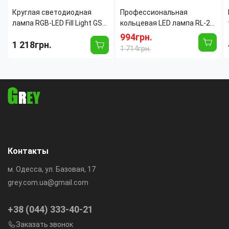
Круглая светодиодная
Профессиональная
лампа RGB-LED Fill Light GS-
кольцевая LED лампа RL-21
450 45см, цветная
54 см с пультом и
994грн.
1 218грн.
портативная лампа для
держателями 70 W
1 714грн.
фото и видео + пульт
Контакты
м. Одесса, ул. Базовая, 17
grey.com.ua@gmail.com
+38 (044) 333-40-21
Заказать звонок