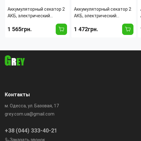
Аккумуляторный секатор 2
Аккумуляторный секатор 2
АКБ, электрический
АКБ, электрический
садовый секатор до 30 мм,
садовый секатор до 30 мм,
1 565грн.
1 472грн.
лезвия SK5, кейс, зарядка
лезвия SK5, кейс, зарядка
220В Синий
220В Желтый
Контакты
м. Одесса, ул. Базовая, 17
grey.com.ua@gmail.com
+38 (044) 333-40-21
Заказать звонок