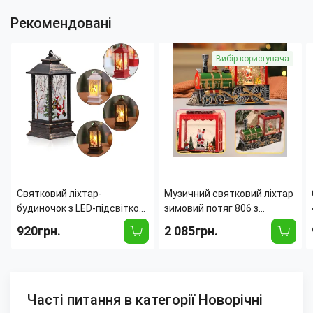
Рекомендовані
Вибір користувача
Святковий ліхтар-
Музичний святковий ліхтар
будиночок з LED-підсвіткою
зимовий потяг 806 з
802, зимовий декор, нічник,
підсвіткою й ефектом
920грн.
2 085грн.
іграшка на ялинку,
снігопаду, фігурками
батарейки в комплекті, 13
всередині, USB + батарейки
см, 4 різнови
Часті питання в категорії Новорічні