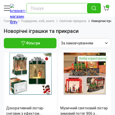
0
Головна
Подарунки, хобі, книги
Святкові прикраси
Новорічні ігра
Новорічні іграшки та прикраси
Фільтри
За замовчуванням
Вибір користувача
Декоративний ліхтар-
Музичний святковий ліхтар
сніговик з ефектом
зимовий потяг 806 з