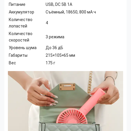
Питание
USB, DC 5В 1А
Аккумулятор
Съёмный, 18650, 800 мА·ч
Количество
4
лопастей
Количество
3 режима
скоростей
Уровень шума
До 36 дБ
Габариты
215×105×65 мм
Вес
175 г