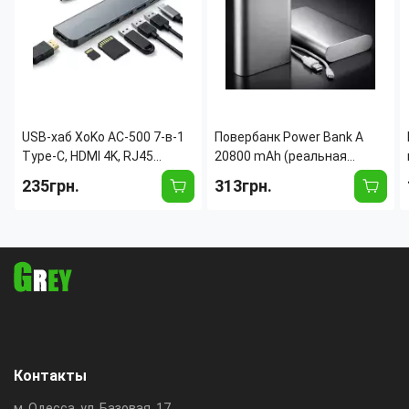
USB-хаб XoKo AC-500 7-в-1
Повербанк Power Bank A
Type-C, HDMI 4K, RJ45
20800 mAh (реальная
(Gigabit), 2xUSB 3.0, PD
емкость 9600 mAh)
235грн.
313грн.
100W, картридер SD/TF,
металлический корпус,
алюминиевый корпус
1×USB 2.1A, Li-Pol,
(Графит)
индикатор заряда
Контакты
м. Одесса, ул. Базовая, 17