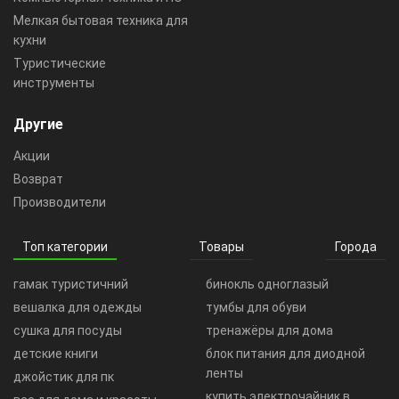
Мелкая бытовая техника для
кухни
Туристические
инструменты
Другие
Акции
Возврат
Производители
Топ категории
Товары
Города
гамак туристичний
бинокль одноглазый
вешалка для одежды
тумбы для обуви
сушка для посуды
тренажёры для дома
детские книги
блок питания для диодной
ленты
джойстик для пк
купить электрочайник в