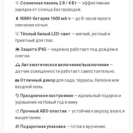
🌞
Солнечная панель 2 В / 4 Вт
— эффективная
зарядка от солнца без проводов.
🔋
NiMH-батарея 1600 мА·ч
— до 8 часов яркого
свечения ночью.
💡
Тёплый белый LED-свет
— мягкий, уютный и
приятный для глаз.
🌦
Защита IP65
— надёжно работает под дождём и
снегом.
🕰
Автоматическое включение/выключение
—
датчик освещённости работает самостоятельно.
🏡
Отличный декор
для сада, террасы, балкона или
входной зоны.
🎅
Праздничное настроение
— идеальный подарок и
украшение на Новый год и зиму.
🎨
Прочный ABS-пластик
— устойчив к морозу, влаге и
выцветанию.
🎁
Подарочная упаковка
— готов к вручению.