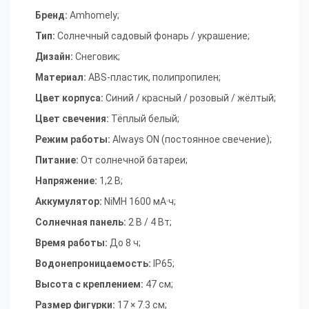
Бренд:
Amhomely;
Тип:
Солнечный садовый фонарь / украшение;
Дизайн:
Снеговик;
Материал:
ABS-пластик, полипропилен;
Цвет корпуса:
Синий / красный / розовый / жёлтый;
Цвет свечения:
Тёплый белый;
Режим работы:
Always ON (постоянное свечение);
Питание:
От солнечной батареи;
Напряжение:
1,2 В;
Аккумулятор:
NiMH 1600 мА·ч;
Солнечная панель:
2 В / 4 Вт;
Время работы:
До 8 ч;
Водонепроницаемость:
IP65;
Высота с креплением:
47 см;
Размер фигурки:
17 × 7.3 см;