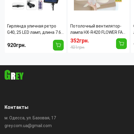
Гирлянда уличная ретро
Потолочный вентилятор-
G40, 25 LED ламп, длина 7.6
лампа HX-R420 FLOWER FAN
м, теплый свет,
LIGHT 30Вт E27 с пультом
352грн.
920грн.
влагозащита IP44, для
ДУ, LED светильник с
401грн.
террасы, сада и беседки
вентилятором, 3 скорости,
3 режима
Контакты
м. Одесса, ул. Базовая, 17
grey.com.ua@gmail.com