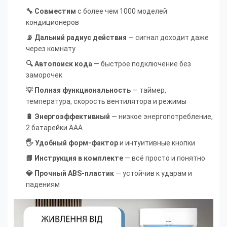
🔧 Совместим
с более чем 1000 моделей
кондиционеров
📡 Дальний радиус действия
— сигнал доходит даже
через комнату
🔍 Автопоиск кода
— быстрое подключение без
заморочек
💡 Полная функциональность
— таймер,
температура, скорость вентилятора и режимы
🔋 Энергоэффективный
— низкое энергопотребление,
2 батарейки ААА
🖐️ Удобный форм-фактор
и интуитивные кнопки
📘 Инструкция в комплекте
— всё просто и понятно
💎 Прочный ABS-пластик
— устойчив к ударам и
падениям