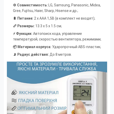
⚙️ Совместимость:
LG, Samsung, Panasonic, Midea,
Gree, Fujitsu, Haier, Sharp, Hisense и др.
;
🔋 Питание:
2 х AAA 1,5В (в комплект не входят)
;
📏 Размеры:
13.3 х 5 х 1.5 см
;
⚡ Функции:
Автопоиск кода, управление
температурой, скоростью вентилятора, режимами
;
📦 Материал корпуса:
Ударопрочный ABS-пластик
;
📡 Радиус действия:
До 8 метров.