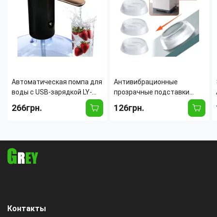
Автоматическая помпа для
Антивибрационные
воды с USB-зарядкой LY-
прозрачные подставки
1081, электрический
AND815 для стиральной
266грн.
126грн.
диспенсер для
машины и холодильника, 4
бутилированной воды
шт, защита пола, до 50 мм
Контакты